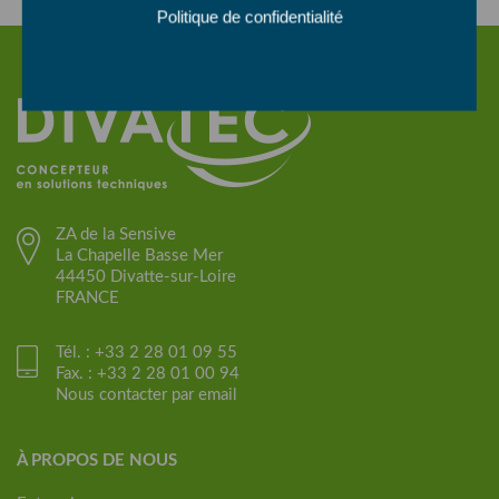
Politique de confidentialité
ZA de la Sensive
La Chapelle Basse Mer
44450 Divatte-sur-Loire
FRANCE
Tél. : +33 2 28 01 09 55
Fax. : +33 2 28 01 00 94
Nous contacter par email
À PROPOS DE NOUS