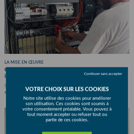
LA MISE EN ŒUVRE
Quatre ateliers spécifiques : électricité,
Continuer sans accepter
informatique, soudure et montage
Une équipe vous est dédiée pour une installation sereine, une mise
en service facilitée et un suivi de votre projet.
Notre site utilise des cookies pour améliorer
son utilisation. Ces cookies sont soumis à
votre consentement préalable. Vous pouvez à
tout moment accepter ou refuser tout ou
partie de ces cookies.